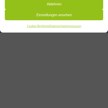
Ablehnen
Einstellungen ansehen
Cookie-Richtlinie
Datenschutz
Impressum
UNSERE LEISTUNGEN
Photovoltaik und Elektro im Bezirk Hollabrunn. Wenn