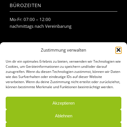
BÜROZEITEN
Mo-Fr: 07:00 – 12:00
nachmittags nach Vereinbarung
Zustimmung verwalten
Um dir ein optimales Erlebnis zu bieten, verwenden wir Technologien wie
AKTUELLSTE BEITRÄGE
Cookies, um Geräteinformationen zu speichern und/oder darauf
zuzugreifen. Wenn du diesen Technologien zustimmst, können wir Daten
wie das Surfverhalten oder eindeutige IDs auf dieser Website
verarbeiten. Wenn du deine Zustimmung nicht erteilst oder zurückziehst,
Fronius Verto und Reserva Pro
können bestimmte Merkmale und Funktionen beeinträchtigt werden.
Intersolar 2026
Akzeptieren
Ablehnen