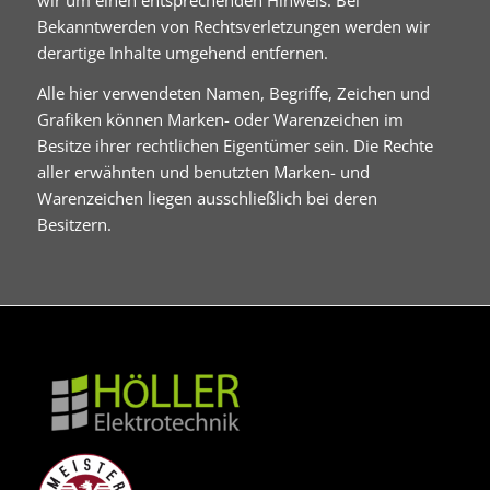
Bekanntwerden von Rechtsverletzungen werden wir
derartige Inhalte umgehend entfernen.
Alle hier verwendeten Namen, Begriffe, Zeichen und
Grafiken können Marken- oder Warenzeichen im
Besitze ihrer rechtlichen Eigentümer sein. Die Rechte
aller erwähnten und benutzten Marken- und
Warenzeichen liegen ausschließlich bei deren
Besitzern.