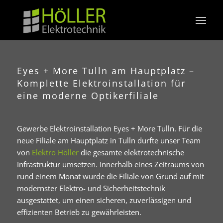
Eyes + More Tulln am Hauptplatz –
Komplette Elektroinstallation für
eine moderne Optikerfiliale
Gewerbe Elektroinstallation Eyes + More Tulln. Für die
neue Filiale am Hauptplatz in
Tulln
durfte unser Team
von
Elektro Höller
die gesamte elektrotechnische
Infrastruktur umsetzen. Innerhalb eines Zeitraums von
rund einem Monat wurde die Filiale von Grund auf mit
modernster Elektro- und Sicherheitstechnik
ausgestattet, um einen sicheren, zuverlässigen und
effizienten Betrieb zu gewährleisten.