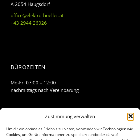
A-2054 Haugsdorf
office@elektro-hoeller.at
+43 2944 26026
BÜROZEITEN
Mo-Fr: 07:00 – 12:00
nachmittags nach Vereinbarung
Zustimmung verwalten
Um dir ein optimales Erlebnis zu bieten, verwenden wir Technologien wie
AKTUELLSTE BEITRÄGE
Cookies, um Geräteinformationen zu speichern und/oder darauf