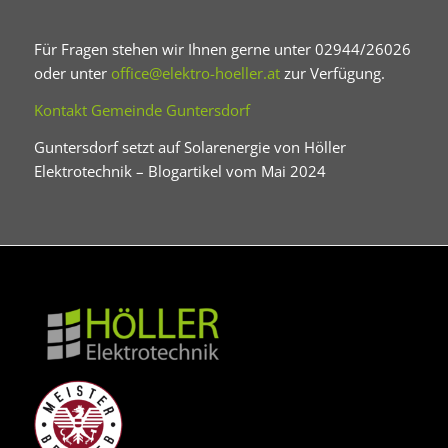
Für Fragen stehen wir Ihnen gerne unter 02944/26026
oder unter
office@elektro-hoeller.at
zur Verfügung.
Kontakt Gemeinde Guntersdorf
Guntersdorf setzt auf Solarenergie von Höller
Elektrotechnik – Blogartikel vom Mai 2024