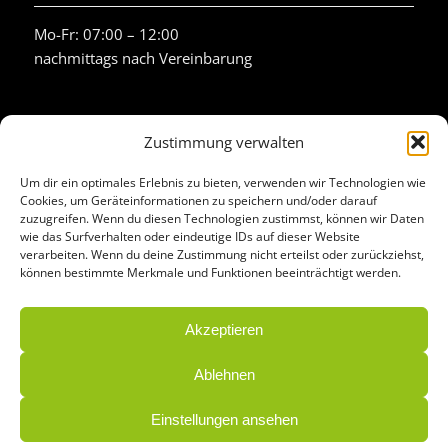
Mo-Fr: 07:00 – 12:00
nachmittags nach Vereinbarung
Zustimmung verwalten
Um dir ein optimales Erlebnis zu bieten, verwenden wir Technologien wie
AKTUELLSTE BEITRÄGE
Cookies, um Geräteinformationen zu speichern und/oder darauf
zuzugreifen. Wenn du diesen Technologien zustimmst, können wir Daten
wie das Surfverhalten oder eindeutige IDs auf dieser Website
verarbeiten. Wenn du deine Zustimmung nicht erteilst oder zurückziehst,
Fronius Verto und Reserva Pro
können bestimmte Merkmale und Funktionen beeinträchtigt werden.
Intersolar 2026
Akzeptieren
Ablehnen
Einstellungen ansehen
© 2024 HÖLLER Elektrotechnik