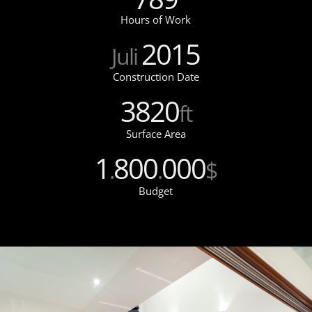
Hours of Work
2015
Juli
Construction Date
3820
ft
Surface Area
1
800
000
.
.
$
Budget