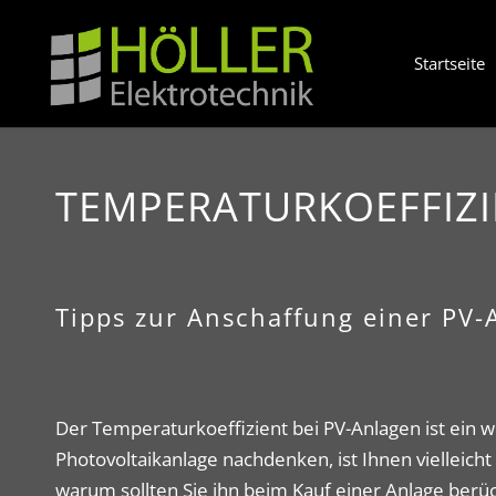
Startseite
TEMPERATURKOEFFIZI
Tipps zur Anschaffung einer PV-
Der Temperaturkoeffizient bei PV-Anlagen ist ein w
Photovoltaikanlage nachdenken, ist Ihnen vielleich
warum sollten Sie ihn beim Kauf einer Anlage berüc