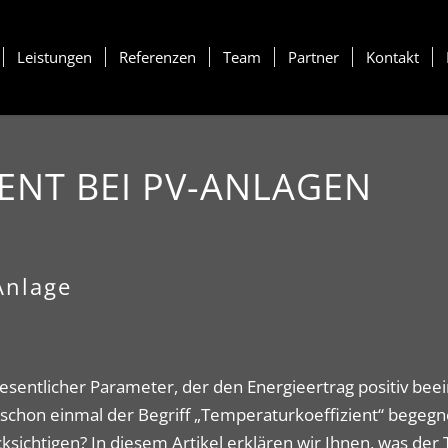
Leistungen
Referenzen
Team
Partner
Kontakt
ENT BEI PV-ANLAGEN
Anlage
esentlicher Parameter, der den Energieertrag positiv bee
t schon einmal der Begriff „Temperaturkoeffizient“ begeg
ksichtigen? In diesem Artikel erklären wir Ihnen, was der 